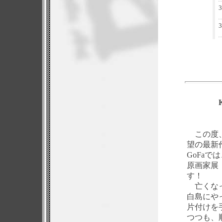
3
3
この度、
望の最新作
GoFa
原画家展 
す！
亡くなっ
白島にや
片付けを
つつも、