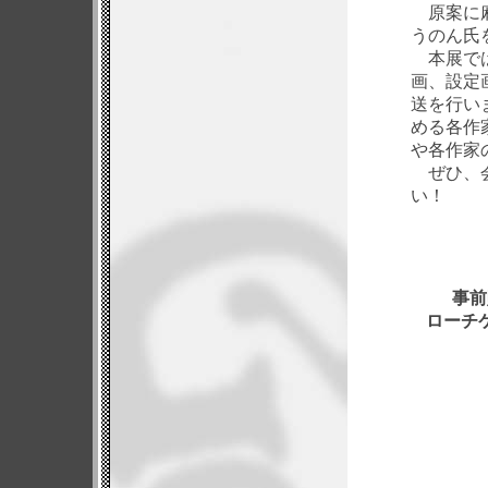
原案に麻
うのん氏を迎
本展では
画、設定
送を行いま
める各作
や各作家
ぜひ、会
い！
事前
ローチ