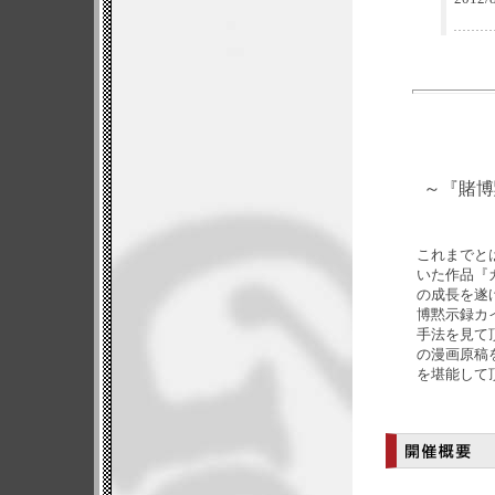
～『賭博
これまでと
いた作品『
の成長を遂
博黙示録カ
手法を見て
の漫画原稿
を堪能して